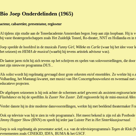
Bio Joep Onderdelinden (1965)
acteur, cabaretier, presentator, regisseur
Al tijdens zijn studie aan de Toneelacademie Amsterdam begon Joep aan zijn loopbaan. Hij is ve
bij vaste theatergezelschappen zoals Het Zuidelijk Toneel, Ro-theater, NNT en Hollandia en i
Joep speelde de hoofdrol in de musicals
Funny Girl, Willeke
en
Carlie
(waar hij het idee voor 
het seizoen) en
HEMA de musical
(waarbij hij tevens artistiek adviseur was).
De laatste jaren richt hij zich tevens op het schrijven en spelen van solovoorstellingen, die 
met zijn nieuwste programma
DUS...
Als solist wordt hij regelmatig gevraagd door grote orkesten en/of ensembles. Zo werkte hij
Volharding, het Mantangi kwartet, met musici van Het Concertgebouworkest en tweemaal met d
educatieve projecten.
De afgelopen seizoenen is hij ook achter de schermen actief geweest als assistent-regisseur/act
Flashdance
en bij de speelfilm
Ja Zuster Nee Zuster
. Zelf regisseerde hij de mini-musical
Alles
Verder danste hij in drie moderne dansvoorstellingen, werkte hij met beeldend theatermaker Fr
Ook op televisie was hij te zien in vele programma's. Het meest bekend is zijn rol als Postb
Jimmy Hopper Show
(BNN) en speelt hij ieder jaar Luister Piet in
Het Sinterklaasjournaal
.
Joep is ook regelmatig als presentator actief, o.a. van de televisieprogramma's
Tegen de Klok
(
evenementen zoals CINEKID, IDFA, BUMA & het GSCF.